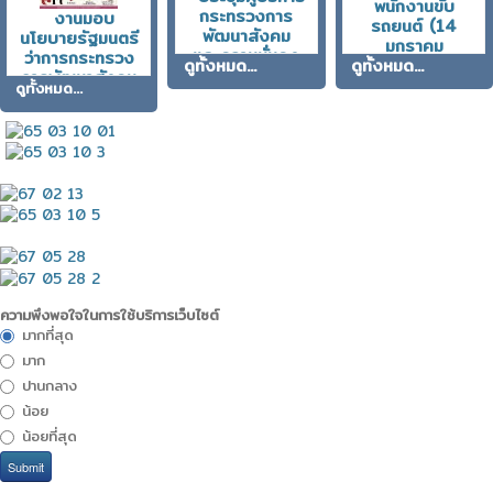
ตุลาคม ถึง
พนักงานขับ
กระทรวงการ
งานมอบ
ธันวาคม พ.ศ.
รถยนต์ (14
พัฒนาสังคม
นโยบายรัฐมนตรี
2568)
มกราคม
และความมั่นคง
ว่าการกระทรวง
2569)
ดูทั้งหมด...
ดูทั้งหมด...
วันอังคาร, 27
ของมนุษย์
การพัฒนาสังคม
วันพุธ, 14 มกราคม
ดูทั้งหมด...
มกราคม 2569
ประจำเดือน
และความมั่นคง
2569
มิถุนายน 2569
ของมนุษย์ (นา
(18 มิถุนายน
ยอัครา พรหม
2569)
เผ่า)
วันพฤหัสบดี, 06
วันอังคาร, 07 ตุลาคม
สิงหาคม 2569
2568
ความพึงพอใจในการใช้บริการเว็บไซต์
มากที่สุด
มาก
ปานกลาง
น้อย
น้อยที่สุด