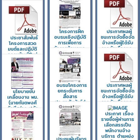
เชิงลบสร้าง
สาระสำคัญของ
Summary
พลังบวกในการ
สัญญาหรือ ข้อ
โครงการพัฒนา
ทํางานร่วมกับคน
ตกลงเป็น
ข้อเสนอเชิง
อื่น" (19
หนังสือ ประจำ
นโยบายการ
มิถุนายน
ไตรมาสที่
คุ้มครองทาง
2569)
3/2569 (เดือน
สังคม ที่ตอบ
โครงการฝึก
ประกาศผลผู้
เมษายน ถึง
สนองต่อการ
วันพฤหัสบดี, 06
อบรมเชิงปฏิบัติ
ชนะการจัดซื้อจัด
ประชาสัมพันธ์
มิถุนายน พ.ศ.
เปลี่ยนแปลง
สิงหาคม 2569
การเพื่อการ
จ้างหรือผู้ได้รับ
โครงการสวด
2569)
สภาพภูมิอากาศ
จัดการข้อมูลและ
การคัดเลือกและ
มนต์และปฏิบัติ
(Climate
วันอังคาร, 21
การสร้างสื่อนํา
สาระสำคัญของ
ธรรมข้ามปีใหม่
Responsive
กรกฎาคม 2569
เสนออัจฉริยะ
สัญญาหรือ ข้อ
บริสุทธิ์ด้วยใจ
Social
ด้วย AI (19
ตกลงเป็น
ถวายพระระราช
Protection:
มิถุนายน
หนังสือ ประจำ
กุศล พุทธศักราช
CRSP)
2569)
ไตรมาสที่
2569
วันพฤหัสบดี, 19
2/2569 (เดือน
วันพฤหัสบดี, 06
วันอังคาร, 30
อบรมโครงการ
ประกาศผลผู้
มีนาคม 2569
มกราคม ถึง
สิงหาคม 2569
ธันวาคม 2568
ยกระดับการ
ชนะการจัดซื้อจัด
นโยบายขับ
มีนาคม พ.ศ.
สื่อสาร
จ้างหรือผู้ได้รับ
เคลื่อนงาน พม.
2568)
ประชาสัมพันธ์สู่
การคัดเลือกและ
(นายกันตพงศ์
วันศุกร์, 24 เมษายน
ยุคดิจิทัลอย่าง
สาระสำคัญของ
รังษีสว่าง ปลัด
2569
มืออาชีพ (ครั้งที่
สัญญาหรือ ข้อ
ประกาศ เรื่อง
กระทรวง พม.)
5) (18 มิถุนายน
ตกลงเป็น
รายชื่อผู้ผ่านการ
วันอังคาร, 07 ตุลาคม
2569)
หนังสือ ประจำ
เลือกสรรเป็น
2568
ไตรมาสที่
พนักงานจ้าง
วันพฤหัสบดี, 06
1/2569 (เดือน
บริการ ตำแหน่ง
สิงหาคม 2569
ประชุมผู้บริหาร