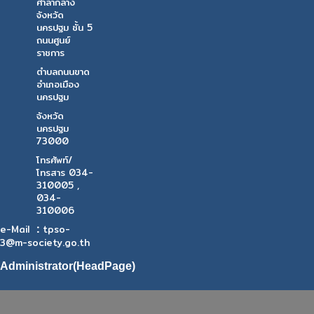
ศาลากลาง
จังหวัด
นครปฐม ชั้น 5
ถนนศูนย์
ราชการ
ตำบลถนนขาด
อำเภอเมือง
นครปฐม
จังหวัด
นครปฐม
73000
โทรศัพท์/
โทรสาร 034-
310005 ,
034-
310006
:
e-Mail
tpso-
3@m-society.go.th
Administrator(HeadPage)